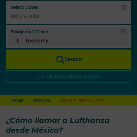
Select Dates
Pasajeros Y Clase
1
,
Economy
Search
Call for Speacial phone Deals
Hogar
Articulos
Llamar A Telefono Lufth...
¿Cómo llamar a Lufthansa
desde México?