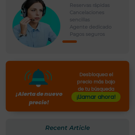
Reservas rápidas
Cancelaciones
sencillas
Agente dedicado
Pagos seguros
Desbloquea el
precio más bajo
de tu búsqueda
¡Alerta de nuevo
¡Llamar ahora!
precio!
Recent Article