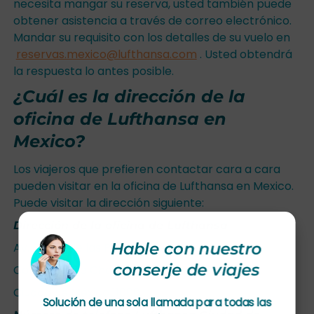
necesita mangar su reserva, usted también puede
obtener asistencia a través de correo electrónico.
Mandar su requisito con los detalles de su vuelo en
reservas.mexico@lufthansa.com
. Usted obtendrá
la respuesta lo antes posible.
¿Cuál es la dirección de la
oficina de Lufthansa en
Mexico?
Los viajeros que prefieren contactar cara a cara
pueden visitar en la oficina de Lufthansa en Mexico.
Puede visitar la dirección siguiente:
Dirección de la oficina de Lufthansa
Hable con nuestro
Av. Paseo de las Palmas 239
conserje de viajes
Col Lomas de Chapultepec
Ciudad de México 11000
Solución de una sola llamada para todas las