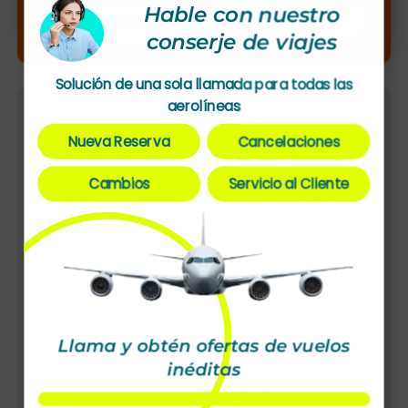
¡Alerta de nuevo
Hable con nuestro
¡Llamar ahora!
precio!
conserje de viajes
Solución de una sola llamada para todas las
aerolíneas
Recent News
Nueva Reserva
Cancelaciones
Emirates y Viva
Aerobús anuncian el
Cambios
Servicio al Cliente
lanzamiento de un
acuerdo interlíneas
Volaris lanzará una
nueva ruta entre
Oakland y Los
Llama y obtén ofertas de vuelos
Cabos
inéditas
Aeroméxico