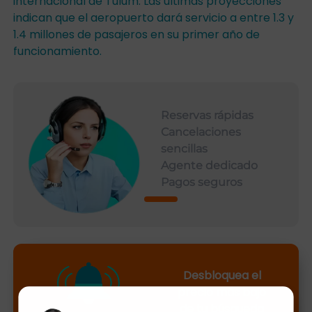
internacional de Tulum. Las últimas proyecciones
indican que el aeropuerto dará servicio a entre 1.3 y
1.4 millones de pasajeros en su primer año de
funcionamiento.
Reservas rápidas
Cancelaciones
sencillas
Agente dedicado
Pagos seguros
Desbloquea el
precio más bajo
de tu búsqueda