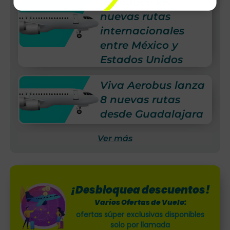
introduce las
nuevas rutas
internacionales
entre México y
Estados Unidos
Viva Aerobus lanza
8 nuevas rutas
desde Guadalajara
Ver más
¡Desbloquea descuentos!
Varios Ofertas de Vuelo:
ofertas súper exclusivas disponibles
solo por llamada