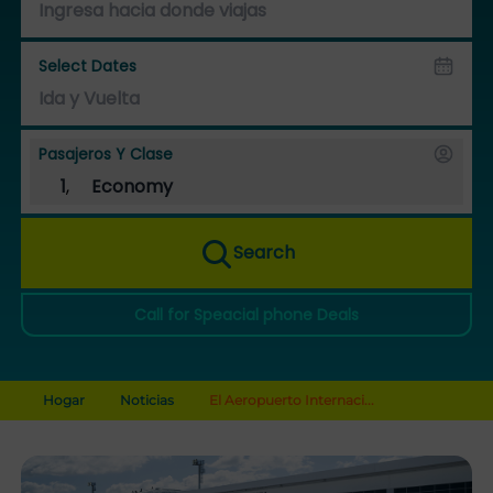
Select Dates
Pasajeros Y Clase
1
,
Economy
Search
Call for Speacial phone Deals
Hogar
Noticias
El Aeropuerto Internaci...