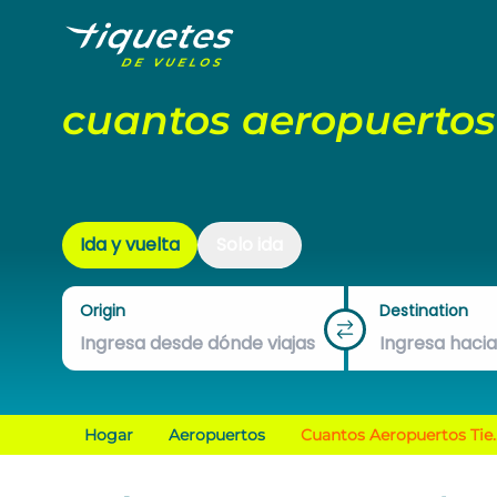
cuantos aeropuertos
Ida y vuelta
Solo ida
Origin
Destination
Hogar
Aeropuertos
Cuantos Aeropuertos Tie..