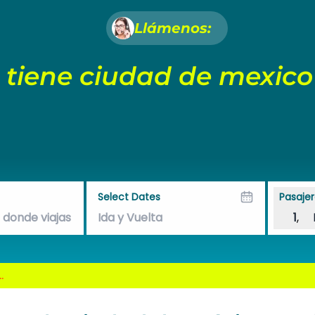
Llámenos:
 tiene ciudad de mexico
Select Dates
Pasajer
1
,
.