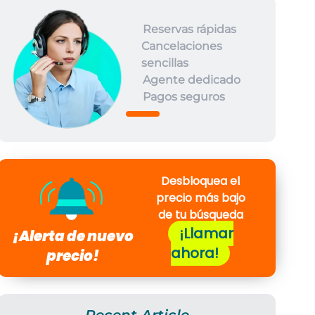
Reservas rápidas
Cancelaciones
sencillas
Agente dedicado
Pagos seguros
Desbloquea el
precio más bajo
de tu búsqueda
¡Llamar
¡Alerta de nuevo
ahora!
precio!