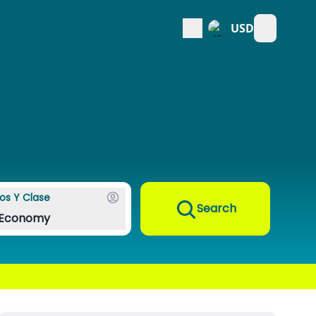
USD
Open mai
os Y Clase
Search
Economy