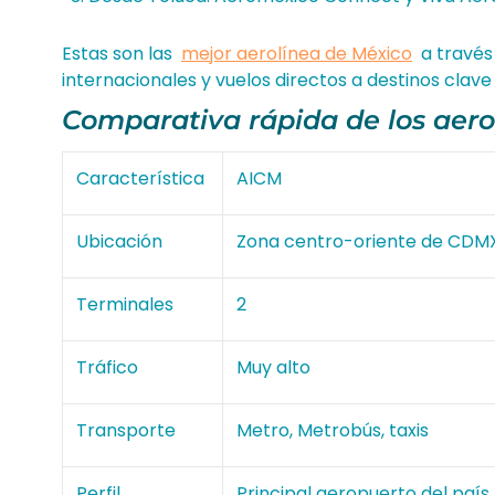
Estas son las
mejor aerolínea de México
a través
internacionales y vuelos directos a destinos clav
Comparativa rápida de los aer
Característica
AICM
Ubicación
Zona centro-oriente de CDM
Terminales
2
Tráfico
Muy alto
Transporte
Metro, Metrobús, taxis
Perfil
Principal aeropuerto del país