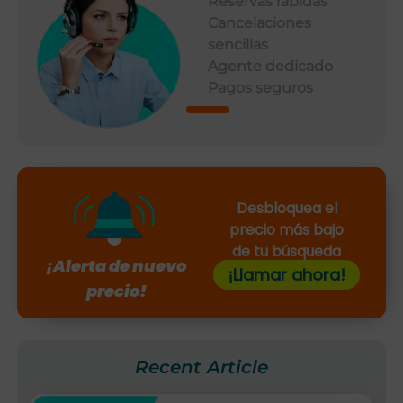
Reservas rápidas
Cancelaciones
sencillas
Agente dedicado
Pagos seguros
Desbloquea el
precio más bajo
de tu búsqueda
¡Alerta de nuevo
¡Llamar ahora!
precio!
Recent Article