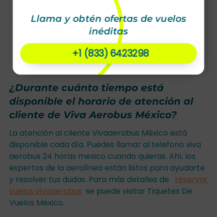
México
Llama y obtén ofertas de vuelos
inéditas
vivaaerobus
mexico df
Terminal 1
+1 (833) 6423298
terminal
¿Durante cuánto tiempo está
disponible el horario de atención al
cliente de Viva Aerobus México?
La atención al cliente Vivaaerobus México está
disponible cada día. Puedes llamar al telefono viva
aerobus 24 horas mexico cuando quieras. Ahí, los
expertos de la aerolínea están listos para ayudarte
y resolver tus dudas. Para más detalles de
reservar
vuelos vivaaerobus
se puede visitar Tiquetes De
Vuelos México.