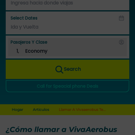
Select Dates
Pasajeros Y Clase
1
,
Economy
Search
Call for Speacial phone Deals
Hogar
Articulos
Llamar A Vivaaerobus Te...
¿Cómo llamar a VivaAerobus