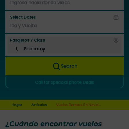
Select Dates
Pasajeros Y Clase
1
,
Economy
Search
Call for Speacial phone Deals
Hogar
Articulos
Vuelos Baratos En Navid...
¿Cuándo encontrar vuelos