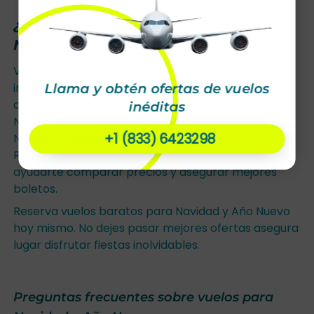
¿Listo para viajar en Navidad y Año
Nuevo?
Viajar en fechas no tiene por qué ser lujo
inalcanzable. Con un poco de planificación y los
Llama y obtén ofertas de vuelos
consejos, puedes encontrar vuelo barato en
inéditas
Navidad o mejores ofertas viaje navidad y Año
+1 (833) 6423298
Nuevo sin complicarte demasiado.
Recuerda
Tiquetes de Vuelos
estamos aquí para
ayudarte comparar precios y asegurar mejores
boletos.
Reserva vuelos baratos para Navidad y Año Nuevo
hoy mismo. No dejes pasar mejores ofertas asegura
lugar disfrutar fiestas inolvidables.
Preguntas frecuentes sobre vuelos para