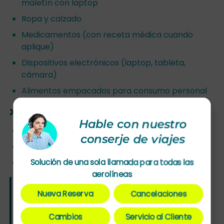
maletín con laptop
Ropa y calzado
Medicamentos (con receta médica cuando
aplique)
Dispositivos electrónicos (laptop, tableta,
cámara)
Alimentos empacados para consumo personal
❌ Qué NO puedes llevar
Hable con nuestro
Líquidos de más de 100 ml (en cabina)
conserje de viajes
Objetos punzocortantes
Aerosoles de más de 100 ml
Solución de una sola llamada para todas las
aerolíneas
Agregar una
💰 Tip para ahorrar en equipaje
Nueva Reserva
Cancelaciones
maleta al
es
momento de comprar el boleto
hasta 50% más barato que en el aeropuerto. Si
Cambios
Servicio al Cliente
sabes que necesitarás maleta, selecciona la