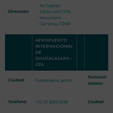
Av. Capitán
Carlos León S/N,
Dirección:
Venustiano
Carranza, CDMX
AEROPUERTO
INTERNACIONAL
DE
GUADALAJARA -
GDL
Terminal
Guadalajara, Jalisco
Ciudad:
Volaris:
+52 33 3688 5248
Teléfono:
Ciudad: