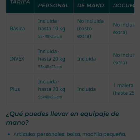
TARIFA
PERSONAL
DE MANO
DOCUME
Incluida ·
No incluida
No incluida
Básica
hasta 10 kg
(costo
extra)
extra)
55×40×25 cm
Incluida ·
No incluida
INVEX
hasta 20 kg
Incluida
extra)
55×40×25 cm
Incluida ·
1 maleta in
Plus
hasta 20 kg
Incluida
(hasta 25 k
55×40×25 cm
¿Qué puedes llevar en equipaje de
mano?
Artículos personales: bolsa, mochila pequeña,