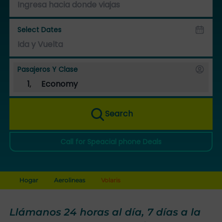
Select Dates
Pasajeros Y Clase
1
,
Economy
Search
Call for Speacial phone Deals
Hogar
Aerolineas
Volaris
Llámanos 24 horas al día, 7 días a la