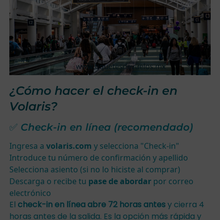
¿Cómo hacer el check-in en
Volaris?
✅ Check-in en línea (recomendado)
Ingresa a
volaris.com
y selecciona "Check-in"
Introduce tu número de confirmación y apellido
Selecciona asiento (si no lo hiciste al comprar)
Descarga o recibe tu
pase de abordar
por correo
electrónico
El
check-in en línea abre 72 horas antes
y cierra 4
horas antes de la salida. Es la opción más rápida y