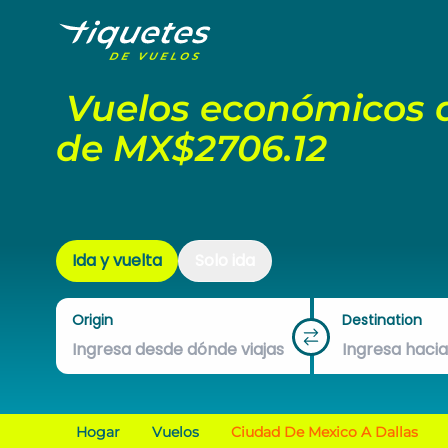
Vuelos económicos d
de MX$2706.12
Ida y vuelta
Solo ida
Origin
Destination
Hogar
Vuelos
Ciudad De Mexico A Dallas