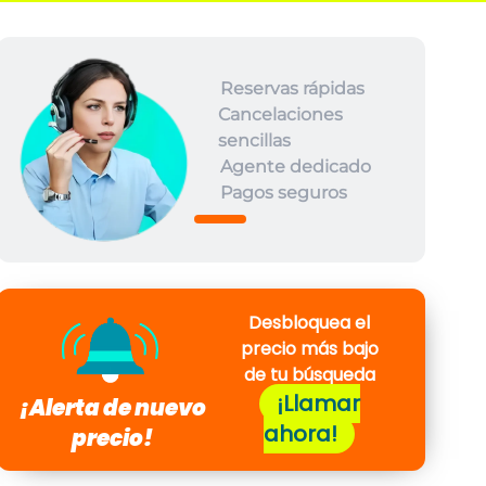
Reservas rápidas
Cancelaciones
sencillas
Agente dedicado
Pagos seguros
Desbloquea el
precio más bajo
de tu búsqueda
¡Llamar
¡Alerta de nuevo
ahora!
precio!