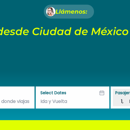
Llámenos:
esde Ciudad de México a
Select Dates
Pasajer
1
,