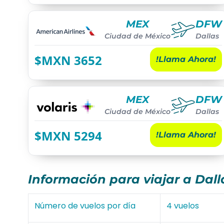
MEX
DFW
Ciudad de México
Dallas
$MXN
3652
!Llama Ahora!
MEX
DFW
Ciudad de México
Dallas
$MXN
5294
!Llama Ahora!
Información para viajar a Dal
Número de vuelos por día
4 vuelos