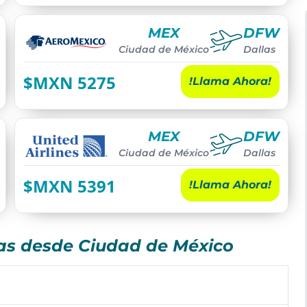
MEX
DFW
Ciudad de México
Dallas
$MXN
5275
!Llama Ahora!
MEX
DFW
Ciudad de México
Dallas
$MXN
5391
!Llama Ahora!
las desde Ciudad de México