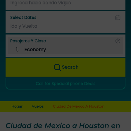
Select Dates
Pasajeros Y Clase
1
,
Economy
Search
Call for Speacial phone Deals
Hogar
Vuelos
Ciudad De Mexico A Houston
Ciudad de Mexico a Houston en