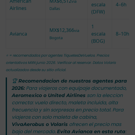
American
MX$6,512
via
escala
4–6h
Airlines
Dallas
(DFW)
1
MX$12,366
via
Avianca
escala
8–10h
Bogota
(BOG)
⭐ = recomendados por agentes TiquetesDeVuelos. Precios
orientativos MXN junio 2026. Verificar al reservar. Datos Volaris
actualizados desde su sitio oficial.
🏆
Recomendacion de nuestros agentes para
Para viajeros con equipaje documentado,
2026:
son la eleccion
Aeromexico o United Airlines
correcta: vuelo directo, maleta incluida, alta
frecuencia y sin sorpresas en precio total. Para
viajeros con solo maleta de cabina,
ofrecen el precio mas
VivaAerobus o Volaris
bajo del mercado.
:
Evita Avianca en esta ruta