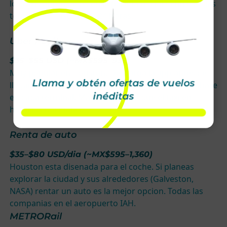
los taxis autorizados en la parada oficial dentro de las
terminales. Disponible 24 horas.
Uber / Lyft
$35–$55 USD (~MX$595–935)
Muy popular en Houston. Descarga la app antes de
Llama y obtén ofertas de vuelos
llegar. Pide el carro en la zona designada de Rideshare
inéditas
en cada terminal. Mas economico que el taxi en
horarios normales.
Renta de auto
$35–$80 USD/dia (~MX$595–1,360)
Houston esta disenada para el coche. Si planeas
explorar la ciudad y sus alrededores (Galveston,
NASA) rentar un auto es la mejor opcion. Todas las
companias en el aeropuerto IAH.
METRORail