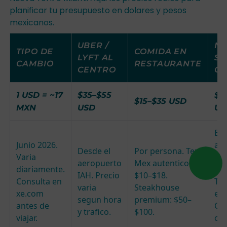
planificar tu presupuesto en dolares y pesos
mexicanos.
UBER /
NA
TIPO DE
COMIDA EN
LYFT AL
SP
CAMBIO
RESTAURANTE
CENTRO
CE
1 USD = ~17
$35–$55
$3
$15–$35 USD
MXN
USD
US
En
Junio 2026.
adu
Desde el
Por persona. Tex-
Varia
Inc
aeropuerto
Mex autentico:
diariamente.
NA
IAH. Precio
$10–$18.
Consulta en
Tou
varia
Steakhouse
xe.com
exh
segun hora
premium: $50–
antes de
Co
y trafico.
$100.
viajar.
onl