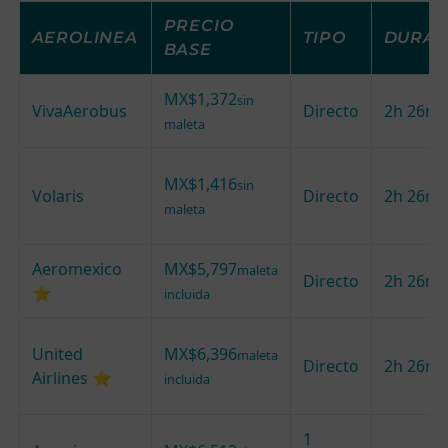
PRECIO
AEROLINEA
TIPO
DURAC
BASE
MX$1,372
sin
VivaAerobus
Directo
2h 26m
maleta
MX$1,416
sin
Volaris
Directo
2h 26m
maleta
Aeromexico
MX$5,797
maleta
Directo
2h 26m
⭐
incluida
United
MX$6,396
maleta
Directo
2h 26m
Airlines ⭐
incluida
1