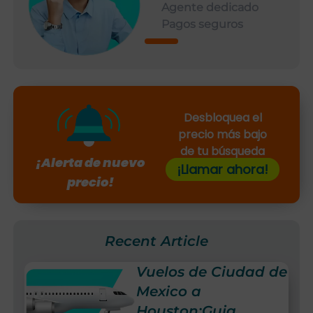
Agente dedicado
Pagos seguros
Desbloquea el
precio más bajo
de tu búsqueda
¡Alerta de nuevo
¡Llamar ahora!
precio!
Recent Article
Vuelos de Ciudad de
Mexico a
Houston:Guia