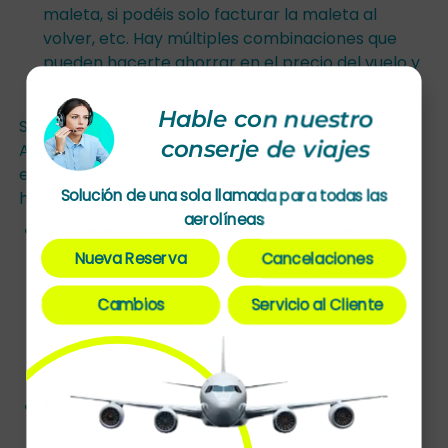
maleta, si podéis solo facturar la maleta al
volver, etc. Hay múltiples combinaciones que
pueden hacerte ahorrar en el precio del vuelo y
conseguir vuelos baratos mexico madrid.
Hable con nuestro
Si desea reservar sus vuelos a Madrid con
conserje de viajes
Aeroméxico y busca información para añadir
equipaje adicional, puede explorar nuestra página
Solución de una sola llamada para todas las
haciendo
clic aquí
.
aerolíneas
Utiliza el programa de viajero frecuente:
utiliza millas acumuladas o vales de mejora de
Nueva Reserva
Cancelaciones
asiento para que tu viaje a Madrid desde Ciudad
de México sea más barato. Las aerolíneas
Cambios
Servicio al Cliente
ofrecen billetes con descuento a sus viajeros
fieles, por lo que puedes pagar menos por tu
reserva.
los vuelos directos
Evita los vuelos directos:
son más caros que los vuelos de conexión o con