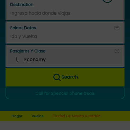
Destination
Select Dates
Pasajeros Y Clase
1
,
Economy
Search
Call for Speacial phone Deals
Hogar
Vuelos
Ciudad De Mexico A Madrid