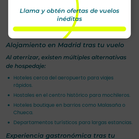
escala, por lo que debes evitar los vuelos
directos desde Ciudad de México para ahorrar
Llama y obtén ofertas de vuelos
dinero al volar a Madrid.
inéditas
Alojamiento en Madrid tras tu vuelo
Al aterrizar, existen múltiples alternativas
de hospedaje:
Hoteles cerca del aeropuerto para viajes
rápidos.
Hostales en el centro histórico para mochileros.
Hoteles boutique en barrios como Malasaña o
Chueca.
Departamentos turísticos para largas estancias.
Experiencia gastronómica tras tu