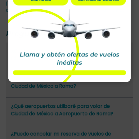
precios con distintas agencias de viajes y toma la
decisión de reservar el vuelo con la tarifa más baja.
Preguntas más frecuentes
¿Cuáles son las aerolíneas que vuelan desde
Llama y obtén ofertas de vuelos
Ciudad de México (MEX) a Roma (FCO)?
inéditas
¿Cuál es el precio más bajo de los vuelos de
Ciudad de México a Roma?
¿Qué aeropuertos utilizaré para volar de
Ciudad de México a Aeropuerto de Roma?
¿Puedo cancelar mi reserva de vuelos de