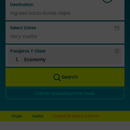
Destination
Select Dates
Pasajeros Y Clase
1
,
Economy
Search
Call for Speacial phone Deals
Hogar
Vuelos
Ciudad De Mexico A Roma