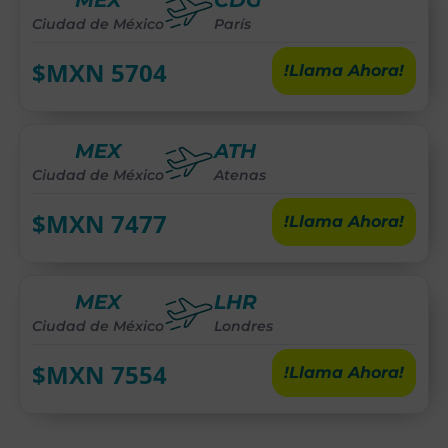
MEX
CDG
Ciudad de México
París
$MXN
5704
!Llama Ahora!
MEX
ATH
Ciudad de México
Atenas
$MXN
7477
!Llama Ahora!
MEX
LHR
Ciudad de México
Londres
$MXN
7554
!Llama Ahora!