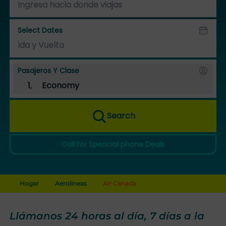
Select Dates
Pasajeros Y Clase
1
,
Economy
Search
Call for Speacial phone Deals
Hogar
Aerolineas
Air Canada
Llámanos 24 horas al día, 7 días a la