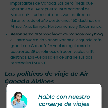
importantes de Canadá. Las aerolíneas que
operan en el Aeropuerto Internacional de
Montreal-Trudeau ofrecen vuelos directos
durante todo el año desde unos 150 destinos en
África, Asia, Europa, Norteamérica y Sudamérica.
Aeropuerto Internacional de Vancouver (YVR)
El aeropuerto de Vancouver es el segundo más
:
grande de Canadá. En vuelos regulares de
pasajeros, 39 aerolíneas ofrecen vuelos a 115
destinos. Los vuelos salen de una de sus dos
terminales (M y S).
Las políticas de viaje de Air
Canada Airlines
Puede hacer el check-in para
Check-in :
Hable con nuestro
su vuelo de Air Canada (AC) en línea a partir de
24 horas antes de la hora de salida programada
conserje de viajes