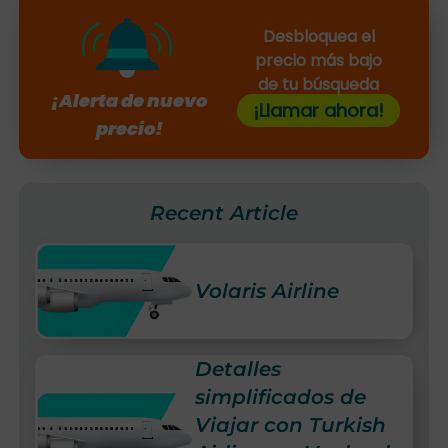
Desbloquea el
precio más bajo
de tu búsqueda
¡Alerta de nuevo
¡Llamar ahora!
precio!
Recent Article
Volaris Airline
Detalles
simplificados de
Viajar con Turkish