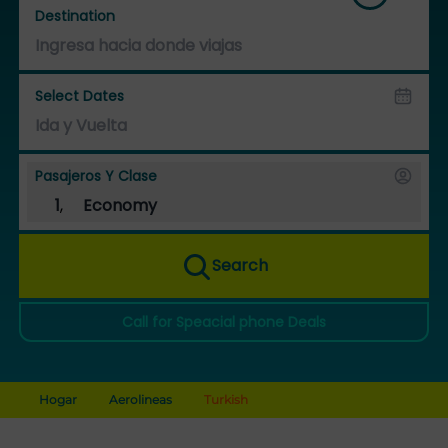
Destination
Select Dates
Pasajeros Y Clase
1
,
Economy
Search
Call for Speacial phone Deals
Hogar
Aerolineas
Turkish