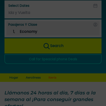
Select Dates
Pasajeros Y Clase
1
,
Economy
Search
Call for Speacial phone Deals
Hogar
Aerolineas
Iberia
Llámanos 24 horas al día, 7 días a la
semana al ¡Para conseguir grandes