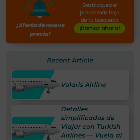
Desbloquea el
precio más bajo
de tu búsqueda
¡Alerta de nuevo
¡Llamar ahora!
precio!
Recent Article
Volaris Airline
Detalles
simplificados de
Viajar con Turkish
Airlines — Vuela al