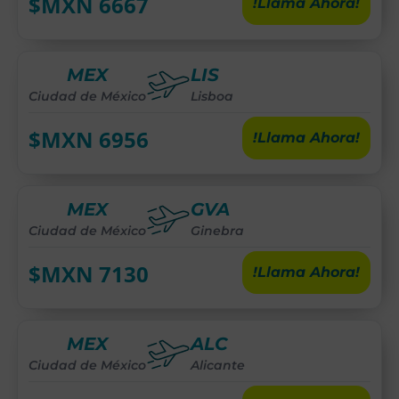
$MXN
6667
!Llama Ahora!
MEX
LIS
Ciudad de México
Lisboa
$MXN
6956
!Llama Ahora!
MEX
GVA
Ciudad de México
Ginebra
$MXN
7130
!Llama Ahora!
MEX
ALC
Ciudad de México
Alicante