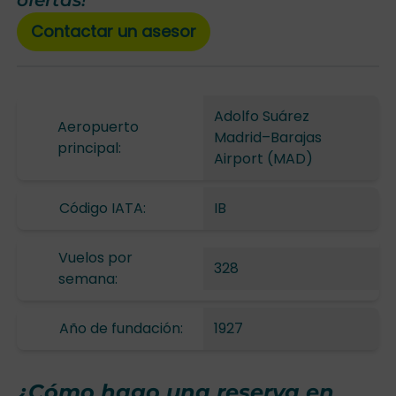
ofertas!
Contactar un asesor
Adolfo Suárez
Aeropuerto
Madrid–Barajas
principal:
Airport (MAD)
Código IATA:
IB
Vuelos por
328
semana:
Año de fundación:
1927
¿Cómo hago una reserva en