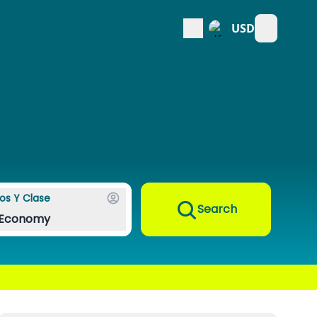
USD
Open mai
os Y Clase
Search
Economy