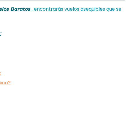
, encontrarás vuelos asequibles que se
elos Baratos
:
s
xico?