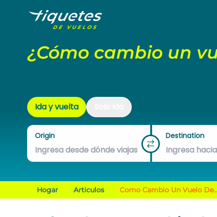
¿Cómo cambio un vue
Ida y vuelta
Solo ida
Origin
Destination
Hogar
Articulos
Como Cambio Un Vuelo De..