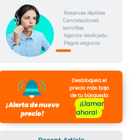
Reservas rápidas
Cancelaciones
sencillas
Agente dedicado
Pagos seguros
Desbloquea el
precio más bajo
de tu búsqueda
¡Llamar
¡Alerta de nuevo
ahora!
precio!