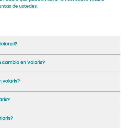
untas de ustedes.
icional?
 cambio en Volaris?
 volaris?
aris?
laris?