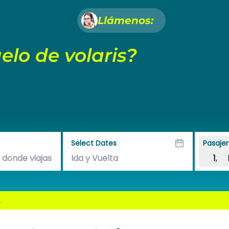
Llámenos:
lo de volaris?
Select Dates
Pasajer
1
,
.