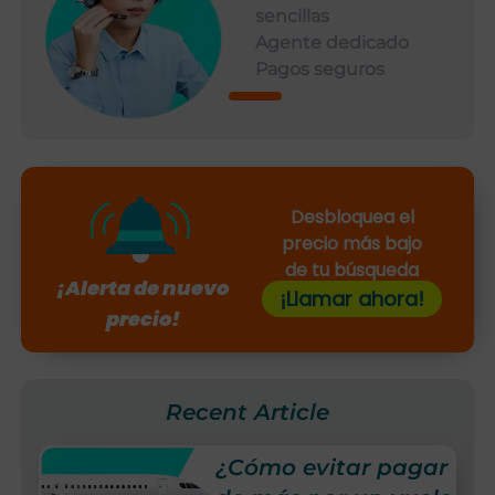
sencillas
Agente dedicado
Pagos seguros
Desbloquea el
precio más bajo
de tu búsqueda
¡Alerta de nuevo
¡Llamar ahora!
precio!
Recent Article
¿Cómo evitar pagar