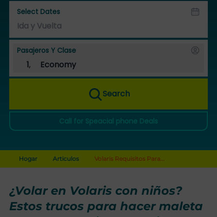
Select Dates
Pasajeros Y Clase
1
,
Economy
Search
Call for Speacial phone Deals
Hogar
Articulos
Volaris Requisitos Para...
¿Volar en Volaris con niños?
Estos trucos para hacer maleta