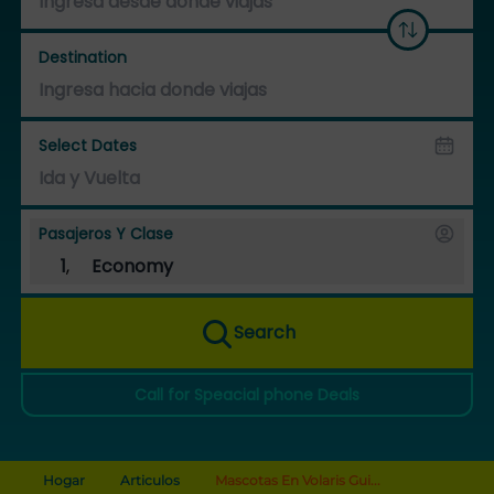
Destination
Select Dates
Pasajeros Y Clase
1
,
Economy
Search
Call for Speacial phone Deals
Hogar
Articulos
Mascotas En Volaris Gui...