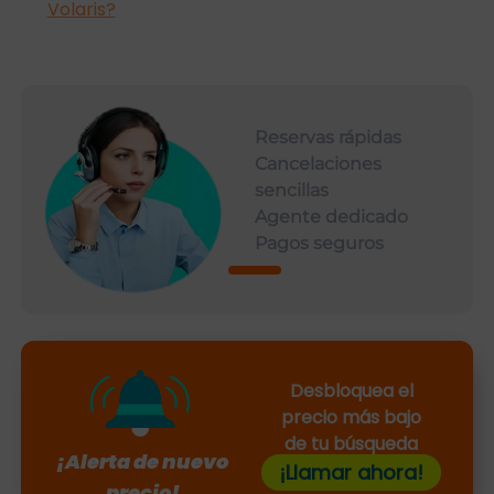
Volaris?
Reservas rápidas
Cancelaciones
sencillas
Agente dedicado
Pagos seguros
Desbloquea el
precio más bajo
de tu búsqueda
¡Alerta de nuevo
¡Llamar ahora!
precio!