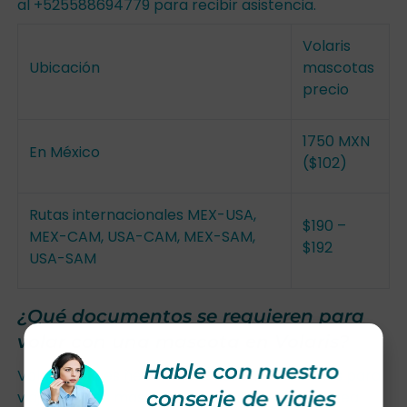
al +525588694779 para recibir asistencia.
Volaris
Ubicación
mascotas
precio
1750 MXN
En México
($102)
Rutas internacionales MEX-USA,
$190 –
MEX-CAM, USA-CAM, MEX-SAM,
$192
USA-SAM
¿Qué documentos se requieren para
volar con una mascota en Volaris?
Hable con nuestro
Volaris Airlines necesita las documentaciones para
conserje de viajes
viajar con las mascotas. Si algún pasajero desea